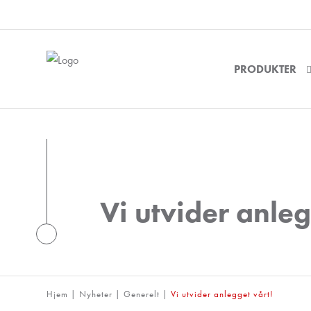
PRODUKTER
Vi utvider anleg
Hjem
|
Nyheter
|
Generelt
|
Vi utvider anlegget vårt!