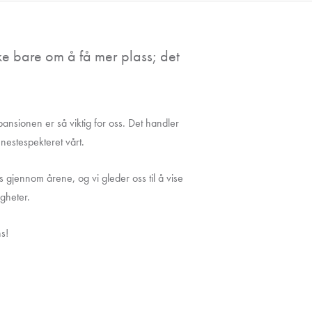
ke bare om å få mer plass; det
pansionen er så viktig for oss. Det handler
nestespekteret vårt.
 gjennom årene, og vi gleder oss til å vise
igheter.
ns!