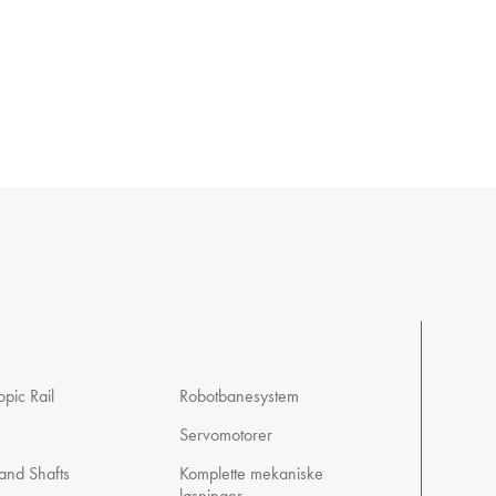
pic Rail
Robotbanesystem
Servomotorer
 and Shafts
Komplette mekaniske
løsninger