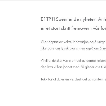
E1TP11Spennende nyheter! Anlegg
er et stort skritt fremover i vår f
Vi er opptatt av vekst, innovasjon og å sørge
ikke bare om fysisk plass, men også om å inv
Vi vil at du skal være en del av denne reisen
deg hva vi har jobbet med. Vi gleder oss til 
Takk for at du er en verdsatt del av samfunnet