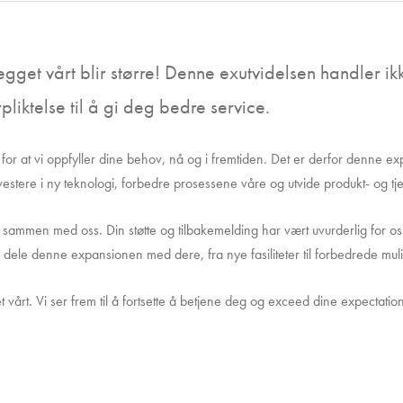
et vårt blir større! Denne exutvidelsen handler ik
orpliktelse til å gi deg bedre service.
 for at vi oppfyller dine behov, nå og i fremtiden. Det er derfor denne ex
estere i ny teknologi, forbedre prosessene våre og utvide produkt- og tje
 sammen med oss. Din støtte og tilbakemelding har vært uvurderlig for oss
å dele denne expansionen med dere, fra nye fasiliteter til forbedrede mul
 vårt. Vi ser frem til å fortsette å betjene deg og exceed dine expectatio