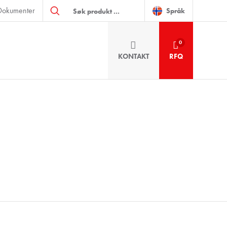
Products
Dokumenter
search
Språk
0
KONTAKT
RFQ