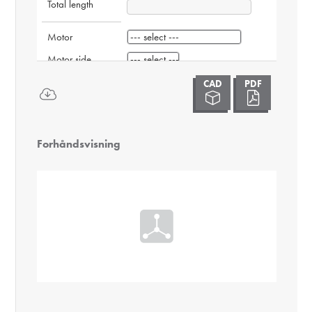
Total length
Motor
Motor side
Postion Motor
C
-
7
0
-
-
-
Forhåndsvisning