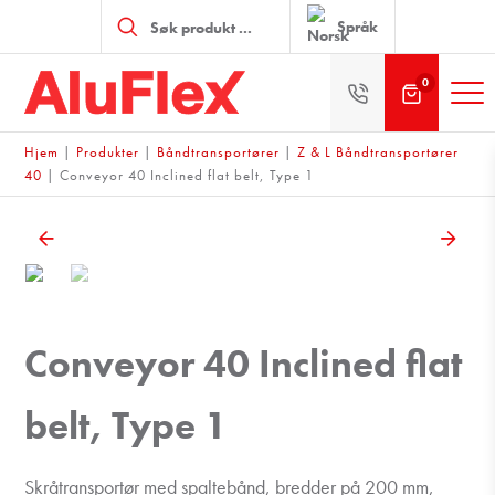
Products
search
Språk
0
Hjem
|
Produkter
|
Båndtransportører
|
Z & L Båndtransportører
40
|
Conveyor 40 Inclined flat belt, Type 1
Conveyor 40 Inclined flat
belt, Type 1
Skråtransportør med spaltebånd, bredder på 200 mm,