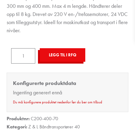
300 mm og 400 mm. Max 4 m lengde. Håndterer deler
opp til 8 kg. Drevet av 230 V en-/trefasemotorer, 24 VDC
som tilleggsutstyr. Ideell for maskinutkast og transport i flere
nivåer.
Conveyor
LEGG TIL I RFQ
40
Inclined
flat
Konfigurerte produktdata
belt,
Ingenting generert ennå
Type
1
Du må konfigurere produktet nedenfor før du ber om tilbud
antall
Produktnr:
C200-400-70
Kategori:
Z & L Båndtransportører 40