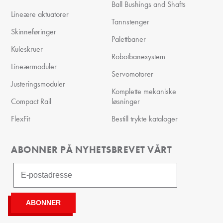
Ball Bushings and Shafts
Lineære aktuatorer
Tannstenger
Skinneføringer
Palettbaner
Kuleskruer
Robotbanesystem
Lineærmoduler
Servomotorer
Justeringsmoduler
Komplette mekaniske
Compact Rail
løsninger
FlexFit
Bestill trykte kataloger
ABONNER PÅ NYHETSBREVET VÅRT