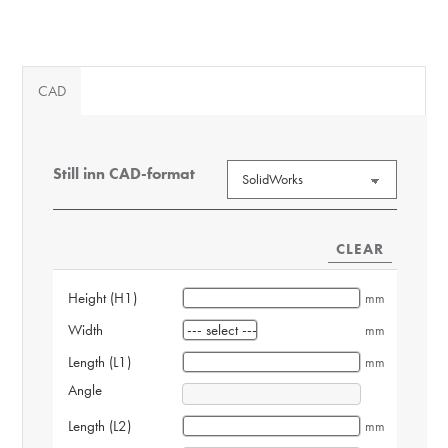
CAD
Still inn CAD-format
CLEAR
Height (H1)
mm
Width
mm
Length (L1)
mm
Angle
Length (L2)
mm