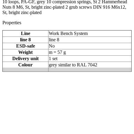
10 loops, PA-GF, grey 10 compression springs, St 2 Hammerhead
Nuts 8 M6, St, bright zinc-plated 2 grub screws DIN 916 M6x12,
St, bright zinc-plated
Properties
Line
Work Bench System
line 8
line 8
ESD-safe
No
Weight
m = 57 g
Delivery unit
1 set
Colour
grey similar to RAL 7042