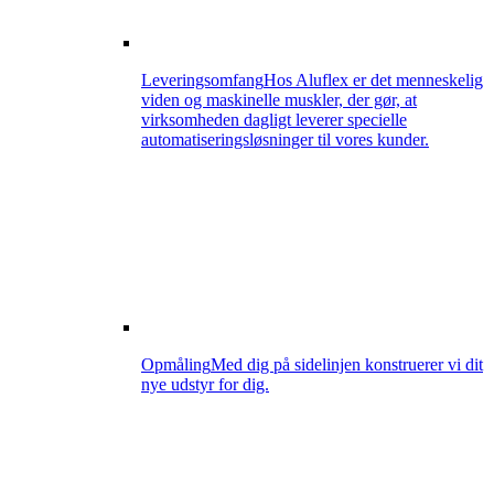
Leveringsomfang
Hos Aluflex er det menneskelig
viden og maskinelle muskler, der gør, at
virksomheden dagligt leverer specielle
automatiseringsløsninger til vores kunder.
Opmåling
Med dig på sidelinjen konstruerer vi dit
nye udstyr for dig.