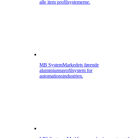
alle item profilsystemerne.
MB System
Markedets førende
aluminiumsprofilsystem for
automationsindustrien.