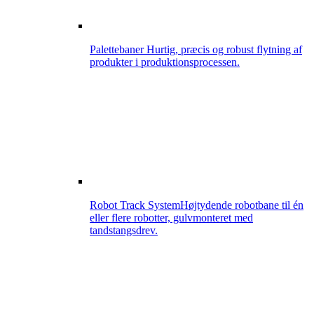
Palettebaner
Hurtig, præcis og robust flytning af
produkter i produktionsprocessen.
Robot Track System
Højtydende robotbane til én
eller flere robotter, gulvmonteret med
tandstangsdrev.