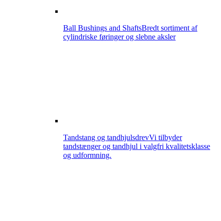
Ball Bushings and Shafts
Bredt sortiment af
cylindriske føringer og slebne aksler
Tandstang og tandhjulsdrev
Vi tilbyder
tandstænger og tandhjul i valgfri kvalitetsklasse
og udformning.