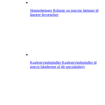
Skinneføringer
Robuste og præcise føringer til
lineære bevægelser
Kuglegevindspindler
Kuglegevindspindler til
præcis håndtering af dit specialudstyr