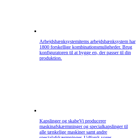
Arbejdsbænksystem
items arbejdsbænksystem har
1800 forskellige kombinationsmuligheder. Brug
konfiguratoren til at bygge en, der passer til din
produktion.
Kapslinger og skabe
Vi producerer
maskinafskærmninger og specialkapslinger til
alle tænkelige maskiner samt andre
specialafskærmninger. Udforsk vores