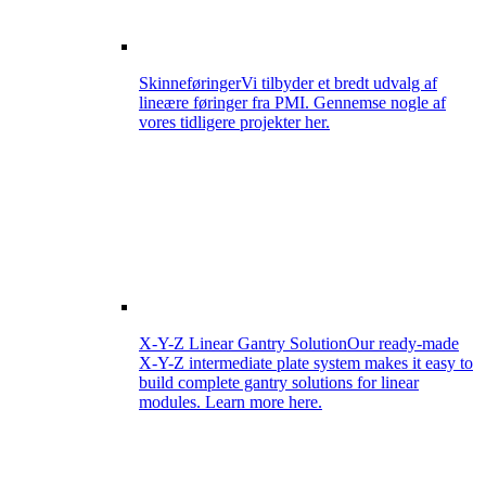
Skinneføringer
Vi tilbyder et bredt udvalg af
lineære føringer fra PMI. Gennemse nogle af
vores tidligere projekter her.
X-Y-Z Linear Gantry Solution
Our ready-made
X-Y-Z intermediate plate system makes it easy to
build complete gantry solutions for linear
modules. Learn more here.