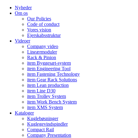
Nyheder
Om os
Our Policies
Code of conduct
Vores vision
Ejerskabsstruktur
Videoer
Company video
Lineærmoduler
Rack & Pinion
item Byggesæt-system
item Engineering Tool
item Fastening Technology
item Gear Rack Solutions
item Lean production
item Line D30
item Trolley System
item Work Bench System
item XMS System
Kataloger
Kuglebøsninger
Kuglegevindspindler
Compact Rail
Company Presentation