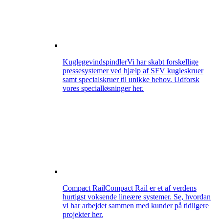
Kuglegevindspindler
Vi har skabt forskellige
pressesystemer ved hjælp af SFV kugleskruer
samt specialskruer til unikke behov. Udforsk
vores specialløsninger her.
Compact Rail
Compact Rail er et af verdens
hurtigst voksende lineære systemer. Se, hvordan
vi har arbejdet sammen med kunder på tidligere
projekter her.