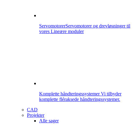
Servomotorer
Servomotorer og drevløsninger til
vores Lineære moduler
Komplette håndteringssystemer
Vi tilbyder
komplette fléraksede håndteringssystemer.
CAD
Projekter
Alle sager