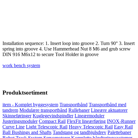
Installation sequence: 1. Insert loop into groove 2. Turn 90° 3. Insert
spring into groove 4. Use Hammerhead Nut 8 M6 and grub screw
DIN 916 M6x12 to secure Tool Holder in groove
work bench system
Produktsortiment
item - Komplet byggesystem
Transportbånd
Transportbånd med
tandrem
Modulære transportbånd
Rullebaner
Lineære aktuatorer
Skinneføringer
Kuglegevindspindler
Lineærmoduler
Justeringsmoduler
Compact Rail
FlexFit lineærføring
INOX-Runner
Curve Line
Light Telescopic Rail
Heavy Telescopic Rail
Easy Rail
Ball Bushings and Shafts
Tandstang og tandhjulsdrev
Palettebaner
Robot Track System
Servomotorer
Komplette håndteringssystemer