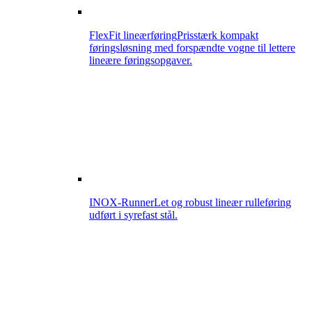
FlexFit lineærføring
Prisstærk kompakt
føringsløsning med forspændte vogne til lettere
lineære føringsopgaver.
INOX-Runner
Let og robust lineær rulleføring
udført i syrefast stål.