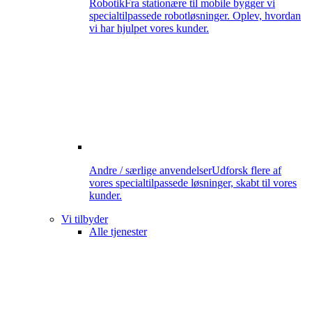
Robotik
Fra stationære til mobile bygger vi
specialtilpassede robotløsninger. Oplev, hvordan
vi har hjulpet vores kunder.
Andre / særlige anvendelser
Udforsk flere af
vores specialtilpassede løsninger, skabt til vores
kunder.
Vi tilbyder
Alle tjenester