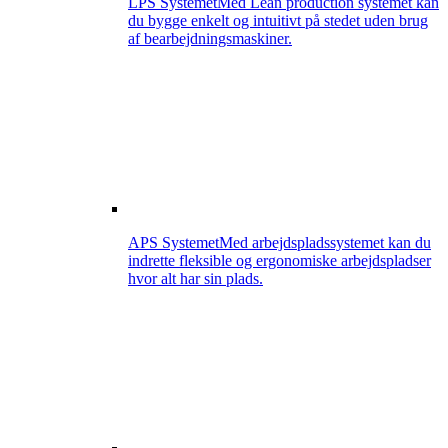
LPS Systemet
Med Lean production systemet kan
du bygge enkelt og intuitivt på stedet uden brug
af bearbejdningsmaskiner.
APS Systemet
Med arbejdspladssystemet kan du
indrette fleksible og ergonomiske arbejdspladser
hvor alt har sin plads.