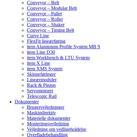
Conveyor – Belt
Conveyor – Modular Belt
Conveyor – Pallet
Conveyor – Roller
Conveyor – Shaker
Conveyor – Timing Belt
Curve Line
FlexFit lineærføring
item Aluminium Profile System MB 9
item Line D30
item Workbench & LTU System
item X Line
item XMS System
Skinneføringer
Lineærmoduler
Rack & Pinion
Servomotorer
Telescopic Rail
Dokumenter
Brugervejledninger
Maskindirektiv
Materielle dokumenter
Monteringsvejledning
Vejledning om vedligeholdelse
Overfladebehandling