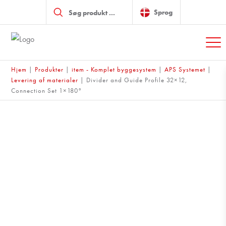
Products
search
Sprog
Hjem
|
Produkter
|
item - Komplet byggesystem
|
APS Systemet
|
Levering af materialer
|
Divider and Guide Profile 32×12,
Connection Set 1×180°