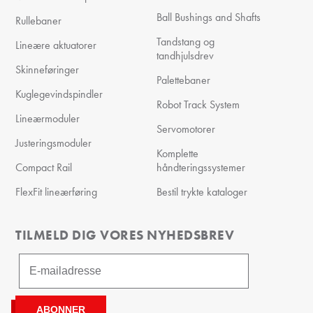
Ball Bushings and Shafts
Rullebaner
Tandstang og
Lineære aktuatorer
tandhjulsdrev
Skinneføringer
Palettebaner
Kuglegevindspindler
Robot Track System
Lineærmoduler
Servomotorer
Justeringsmoduler
Komplette
Compact Rail
håndteringssystemer
FlexFit lineærføring
Bestil trykte kataloger
TILMELD DIG VORES NYHEDSBREV