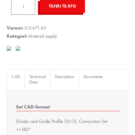
Divider
TILFØJ TIL RFQ
and
Guide
Profile
Varenr:
0.0.671.63
32x12,
Kategori:
Material supply
Connection
Set
1x180°
antal
CAD
Technical
Description
Documents
Data
Set CAD-format
Divider and Guide Profile 32×12, Connection Set
1×180°