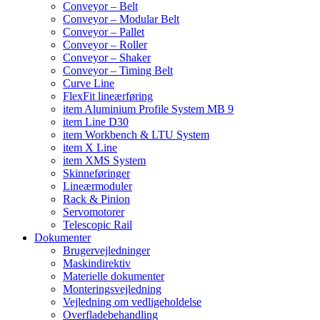
Conveyor – Belt
Conveyor – Modular Belt
Conveyor – Pallet
Conveyor – Roller
Conveyor – Shaker
Conveyor – Timing Belt
Curve Line
FlexFit lineærføring
item Aluminium Profile System MB 9
item Line D30
item Workbench & LTU System
item X Line
item XMS System
Skinneføringer
Lineærmoduler
Rack & Pinion
Servomotorer
Telescopic Rail
Dokumenter
Brugervejledninger
Maskindirektiv
Materielle dokumenter
Monteringsvejledning
Vejledning om vedligeholdelse
Overfladebehandling