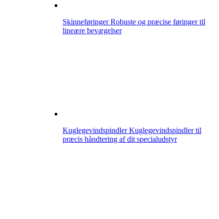
Skinneføringer
Robuste og præcise føringer til
lineære bevægelser
Kuglegevindspindler
Kuglegevindspindler til
præcis håndtering af dit specialudstyr