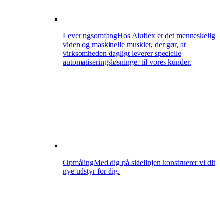
Leveringsomfang
Hos Aluflex er det menneskelig
viden og maskinelle muskler, der gør, at
virksomheden dagligt leverer specielle
automatiseringsløsninger til vores kunder.
Opmåling
Med dig på sidelinjen konstruerer vi dit
nye udstyr for dig.