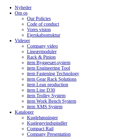
Nyheder
Om os
Our Policies
Code of conduct
Vores vision
Ejerskabsstruktur
Videoer
Company video
Lineærmoduler
Rack & Pinion
item Byggesæt-system
item Engineering Tool
item Fastening Technology
item Gear Rack Solutions
item Lean production
item Line D30
item Trolley System
item Work Bench System
item XMS System
Kataloger
Kuglebøsninger
Kuglegevindspindler
Compact Rail
Company Presentation