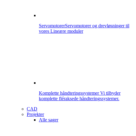
Servomotorer
Servomotorer og drevløsninger til
vores Lineære moduler
Komplette håndteringssystemer
Vi tilbyder
komplette fléraksede håndteringssystemer.
CAD
Projekter
Alle sager