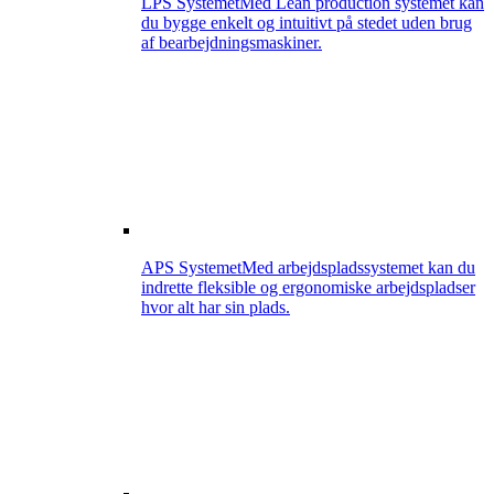
LPS Systemet
Med Lean production systemet kan
du bygge enkelt og intuitivt på stedet uden brug
af bearbejdningsmaskiner.
APS Systemet
Med arbejdspladssystemet kan du
indrette fleksible og ergonomiske arbejdspladser
hvor alt har sin plads.