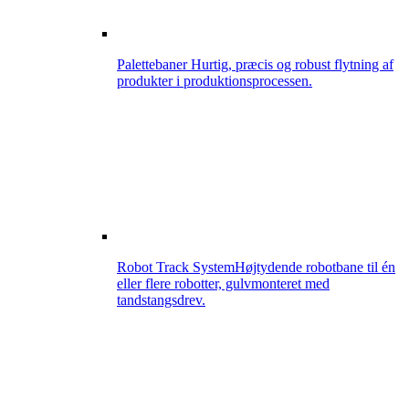
Palettebaner
Hurtig, præcis og robust flytning af
produkter i produktionsprocessen.
Robot Track System
Højtydende robotbane til én
eller flere robotter, gulvmonteret med
tandstangsdrev.