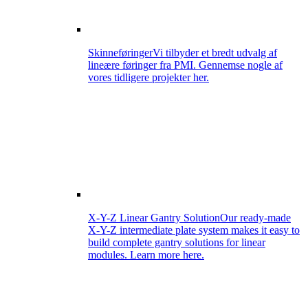
Skinneføringer
Vi tilbyder et bredt udvalg af
lineære føringer fra PMI. Gennemse nogle af
vores tidligere projekter her.
X-Y-Z Linear Gantry Solution
Our ready-made
X-Y-Z intermediate plate system makes it easy to
build complete gantry solutions for linear
modules. Learn more here.