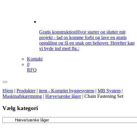
Gratis konstruktion
Hvor starter og slutter mit
projekt - lad os komme forbi og lave en gratis
opmåling og få en snak om behovet. Herefter kan
vi byde ind med flg.:
Kontakt
0
RFQ
Hjem
|
Produkter
|
item - Komplet byggesystem
|
MB System
|
Maskinafskærmning
|
Hæve/sænke låger
|
Chain Fastening Set
Vælg kategori