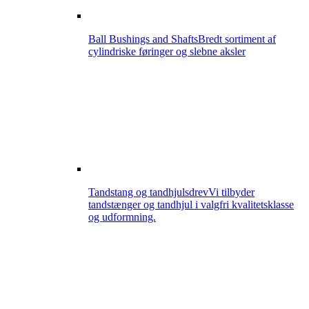
Ball Bushings and Shafts
Bredt sortiment af
cylindriske føringer og slebne aksler
Tandstang og tandhjulsdrev
Vi tilbyder
tandstænger og tandhjul i valgfri kvalitetsklasse
og udformning.