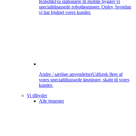
Robotik
Fra stationære til mobile bygger vi
specialtilpassede robotløsninger. Oplev, hvordan
vi har hjulpet vores kunder.
Andre / særlige anvendelser
Udforsk flere af
vores specialtilpassede løsninger, skabt til vores
kunder.
Vi tilbyder
Alle tjenester