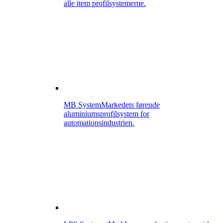
alle item profilsystemerne.
MB System
Markedets førende
aluminiumsprofilsystem for
automationsindustrien.