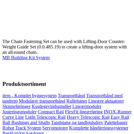
The Chain Fastening Set can be used with Lifting-Door Counter-
Weight Guide Set (0.0.485.19) to create a lifting-door system with
an all-round chain.
MB Building Kit System
Produktsortiment
item - Komplet byggesystem
Transportbånd
Transportbånd med
tandrem
Modulære transportbånd
Rullebaner
Lineære aktuatorer
Skinneføringer
Kuglegevindspindler
Lineærmoduler
Justeringsmoduler
Compact Rail
FlexFit lineærføring
INOX-Runner
Curve Line
Light Telescopic Rail
Heavy Telescopic Rail
Easy Rail
Ball Bushings and Shafts
Tandstang og tandhjulsdrev
Palettebaner
Robot Track System
Servomotorer
Komplette håndteringssystemer
Bestil trykte kataloger