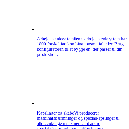
Arbejdsbænksystem
items arbejdsbænksystem har
1800 forskellige kombinationsmuligheder. Brug
konfiguratoren til at bygge en, der passer til din
produktion.
Kapslinger og skabe
Vi producerer
maskinafskærmninger og specialkapslinger til
alle tænkelige maskiner samt andre
specialafskærmninger. Udforsk vores