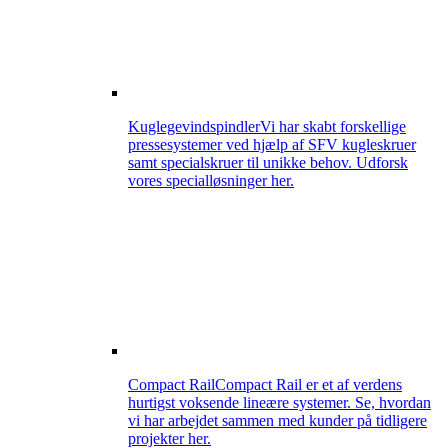
Kuglegevindspindler
Vi har skabt forskellige
pressesystemer ved hjælp af SFV kugleskruer
samt specialskruer til unikke behov. Udforsk
vores specialløsninger her.
Compact Rail
Compact Rail er et af verdens
hurtigst voksende lineære systemer. Se, hvordan
vi har arbejdet sammen med kunder på tidligere
projekter her.