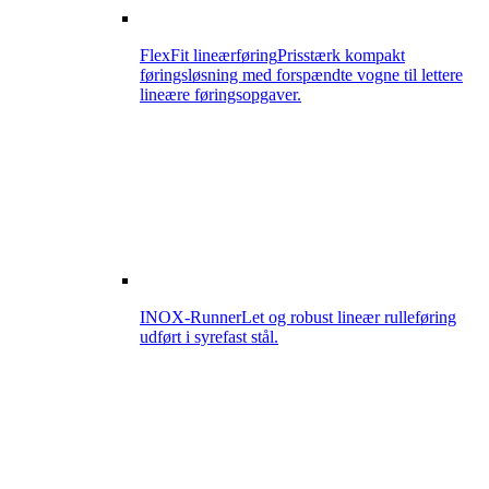
FlexFit lineærføring
Prisstærk kompakt
føringsløsning med forspændte vogne til lettere
lineære føringsopgaver.
INOX-Runner
Let og robust lineær rulleføring
udført i syrefast stål.