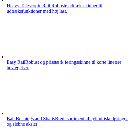
Heavy Telescopic Rail
Robuste udtræksskinner til
udtræksfunktioner med høj last.
Easy Rail
Robust og prisstærk føringsskinne til korte lineære
bevægelser.
Ball Bushings and Shafts
Bredt sortiment af cylindriske føringer
og slebne aksler