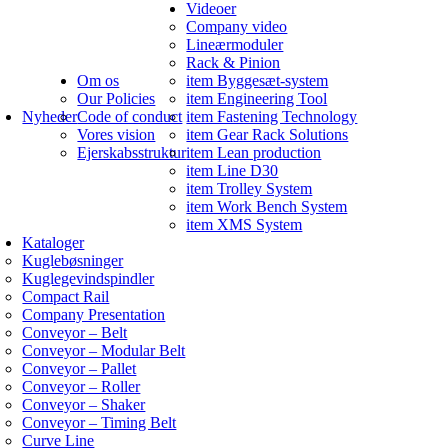
Videoer
Company video
Lineærmoduler
Rack & Pinion
Om os
item Byggesæt-system
Our Policies
item Engineering Tool
Nyheder
Code of conduct
item Fastening Technology
Vores vision
item Gear Rack Solutions
Ejerskabsstruktur
item Lean production
item Line D30
item Trolley System
item Work Bench System
item XMS System
Kataloger
Kuglebøsninger
Kuglegevindspindler
Compact Rail
Company Presentation
Conveyor – Belt
Conveyor – Modular Belt
Conveyor – Pallet
Conveyor – Roller
Conveyor – Shaker
Conveyor – Timing Belt
Curve Line