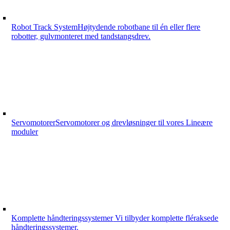
Robot Track System
Højtydende robotbane til én eller flere
robotter, gulvmonteret med tandstangsdrev.
Servomotorer
Servomotorer og drevløsninger til vores Lineære
moduler
Komplette håndteringssystemer
Vi tilbyder komplette fléraksede
håndteringssystemer.