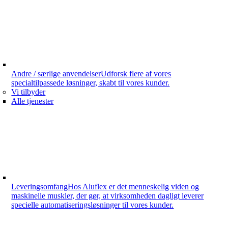
Andre / særlige anvendelser
Udforsk flere af vores
specialtilpassede løsninger, skabt til vores kunder.
Vi tilbyder
Alle tjenester
Leveringsomfang
Hos Aluflex er det menneskelig viden og
maskinelle muskler, der gør, at virksomheden dagligt leverer
specielle automatiseringsløsninger til vores kunder.