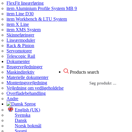
FlexFit lineærføring
item Aluminium Profile System MB 9
item Line D30
item Workbench & LTU System
item X Line
item XMS System
Skinneføringer
Lineærmoduler
Rack & Pinion
Servomotorer
Telescopic Rail
Dokumenter
Brugervejledninger
Products search
Maskindirektiv
Materielle dokumenter
Monteringsvejledning
Vejledning om vedligeholdelse
Overfladebehandling
Andre
Sprog
English (UK)
Svenska
Dansk
Norsk bokmål
Suomi