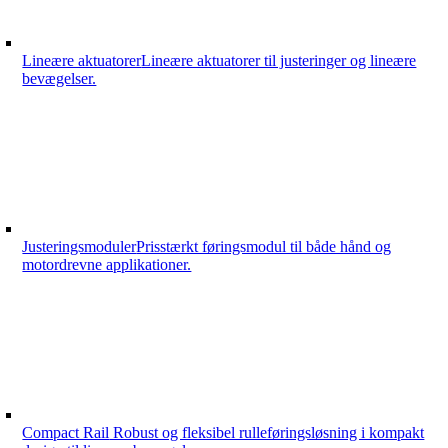
Lineære aktuatorer
Lineære aktuatorer til justeringer og lineære
bevægelser.
Justeringsmoduler
Prisstærkt føringsmodul til både hånd og
motordrevne applikationer.
Compact Rail
Robust og fleksibel rulleføringsløsning i kompakt