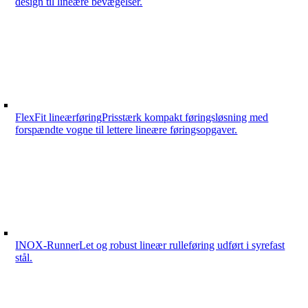
design til lineære bevægelser.
FlexFit lineærføring
Prisstærk kompakt føringsløsning med
forspændte vogne til lettere lineære føringsopgaver.
INOX-Runner
Let og robust lineær rulleføring udført i syrefast
stål.