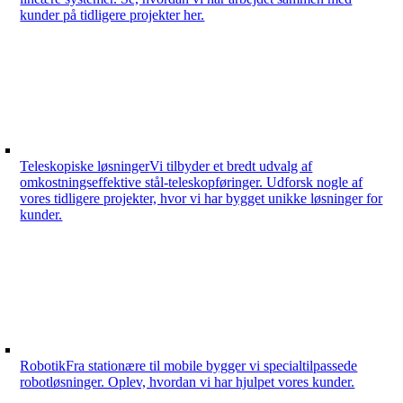
kunder på tidligere projekter her.
Teleskopiske løsninger
Vi tilbyder et bredt udvalg af
omkostningseffektive stål-teleskopføringer. Udforsk nogle af
vores tidligere projekter, hvor vi har bygget unikke løsninger for
kunder.
Robotik
Fra stationære til mobile bygger vi specialtilpassede
robotløsninger. Oplev, hvordan vi har hjulpet vores kunder.