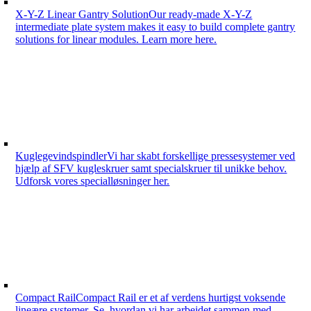
X-Y-Z Linear Gantry Solution
Our ready-made X-Y-Z
intermediate plate system makes it easy to build complete gantry
solutions for linear modules. Learn more here.
Kuglegevindspindler
Vi har skabt forskellige pressesystemer ved
hjælp af SFV kugleskruer samt specialskruer til unikke behov.
Udforsk vores specialløsninger her.
Compact Rail
Compact Rail er et af verdens hurtigst voksende
lineære systemer. Se, hvordan vi har arbejdet sammen med