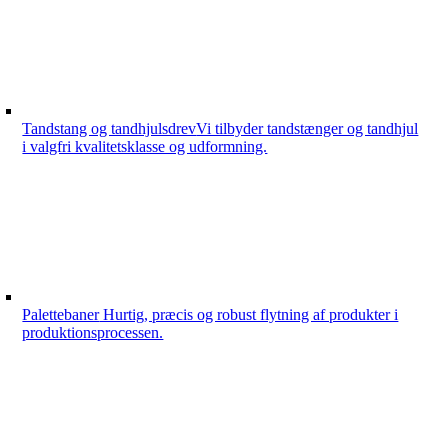
Tandstang og tandhjulsdrev
Vi tilbyder tandstænger og tandhjul
i valgfri kvalitetsklasse og udformning.
Palettebaner
Hurtig, præcis og robust flytning af produkter i
produktionsprocessen.