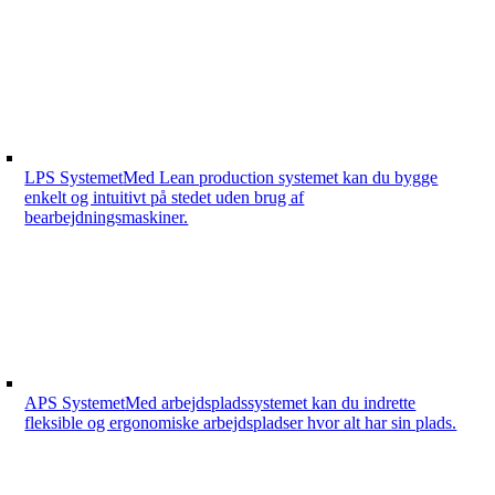
LPS Systemet
Med Lean production systemet kan du bygge
enkelt og intuitivt på stedet uden brug af
bearbejdningsmaskiner.
APS Systemet
Med arbejdspladssystemet kan du indrette
fleksible og ergonomiske arbejdspladser hvor alt har sin plads.