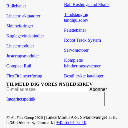
Ball Bushings and Shafts
Rullebaner
Tandstang og
Lineære aktuatorer
tandhjulsdrev
Skinneføringer
Palettebaner
Kuglegevindspindler
Robot Track System
Lineærmoduler
Servomotorer
Justeringsmoduler
Komplette
Compact Rail
håndteringssystemer
FlexFit lineærføring
Bestil trykte kataloger
TILMELD DIG VORES NYHEDSBREV
Integritetspolitik
©
| LinearModul A/S, Sivlandvænget 13B,
AluFlex Group 2026
5260 Odense S, Danmark |
+45 65 91 72 10