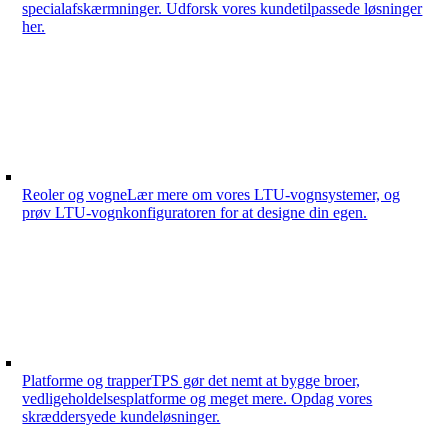
specialafskærmninger. Udforsk vores kundetilpassede løsninger
her.
Reoler og vogne
Lær mere om vores LTU-vognsystemer, og
prøv LTU-vognkonfiguratoren for at designe din egen.
Platforme og trapper
TPS gør det nemt at bygge broer,
vedligeholdelsesplatforme og meget mere. Opdag vores
skræddersyede kundeløsninger.