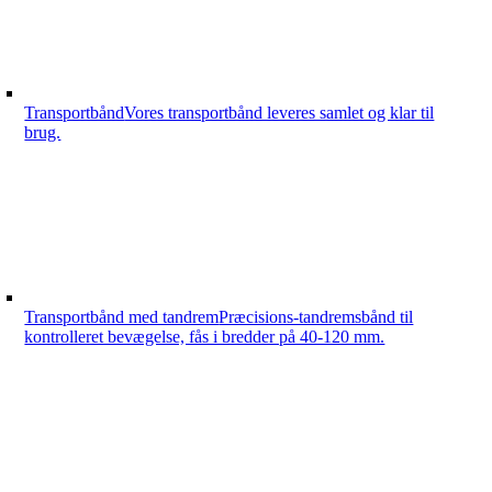
Transportbånd
Vores transportbånd leveres samlet og klar til
brug.
Transportbånd med tandrem
Præcisions-tandremsbånd til
kontrolleret bevægelse, fås i bredder på 40-120 mm.