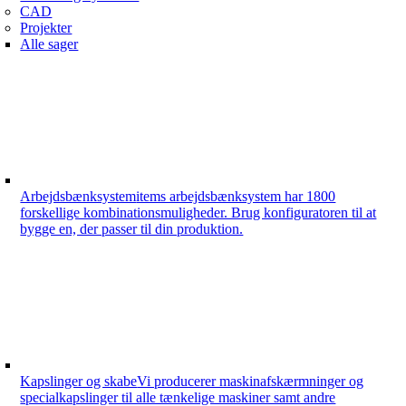
CAD
Projekter
Alle sager
Arbejdsbænksystem
items arbejdsbænksystem har 1800
forskellige kombinationsmuligheder. Brug konfiguratoren til at
bygge en, der passer til din produktion.
Kapslinger og skabe
Vi producerer maskinafskærmninger og
specialkapslinger til alle tænkelige maskiner samt andre