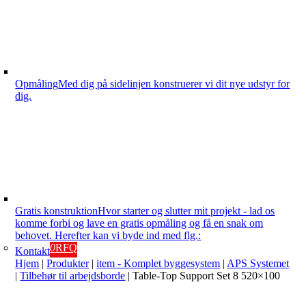
Opmåling
Med dig på sidelinjen konstruerer vi dit nye udstyr for
dig.
Gratis konstruktion
Hvor starter og slutter mit projekt - lad os
komme forbi og lave en gratis opmåling og få en snak om
behovet. Herefter kan vi byde ind med flg.:
0
RFQ
Kontakt
Hjem
|
Produkter
|
item - Komplet byggesystem
|
APS Systemet
|
Tilbehør til arbejdsborde
|
Table-Top Support Set 8 520×100