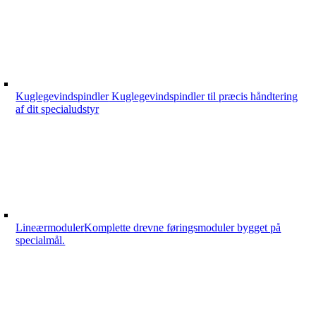
Kuglegevindspindler
Kuglegevindspindler til præcis håndtering
af dit specialudstyr
Lineærmoduler
Komplette drevne føringsmoduler bygget på
specialmål.