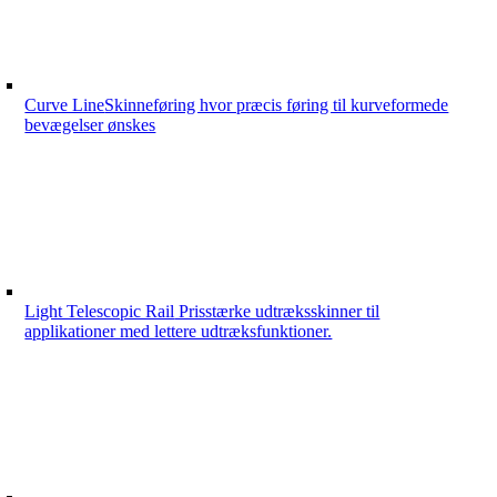
Curve Line
Skinneføring hvor præcis føring til kurveformede
bevægelser ønskes
Light Telescopic Rail
Prisstærke udtræksskinner til
applikationer med lettere udtræksfunktioner.