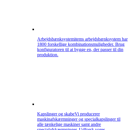
Arbejdsbænksystem
items arbejdsbænksystem har
1800 forskellige kombinationsmuligheder. Brug
konfiguratoren til at bygge en, der passer til din
produktion.
Kapslinger og skabe
Vi producerer
maskinafskærmninger og specialkapslinger til
alle tænkelige maskiner samt andre
specialafskærmninger. Udforsk vores