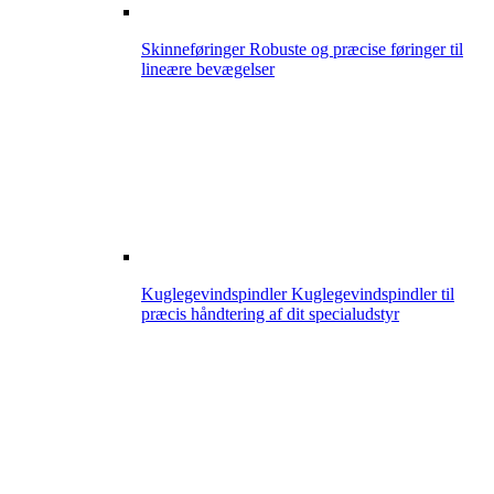
Skinneføringer
Robuste og præcise føringer til
lineære bevægelser
Kuglegevindspindler
Kuglegevindspindler til
præcis håndtering af dit specialudstyr