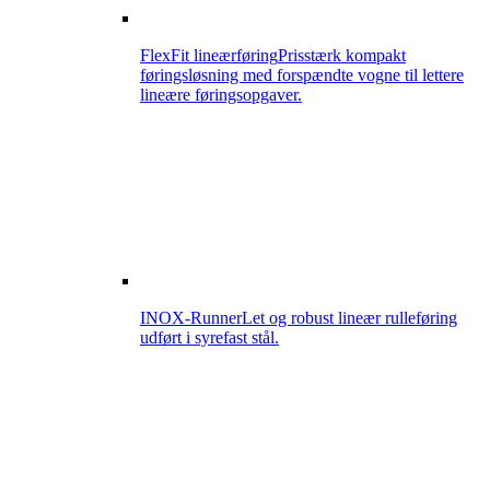
FlexFit lineærføring
Prisstærk kompakt
føringsløsning med forspændte vogne til lettere
lineære føringsopgaver.
INOX-Runner
Let og robust lineær rulleføring
udført i syrefast stål.