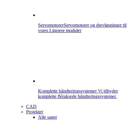
Servomotorer
Servomotorer og drevløsninger til
vores Lineære moduler
Komplette håndteringssystemer
Vi tilbyder
komplette fléraksede håndteringssystemer.
CAD
Projekter
Alle sager