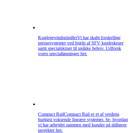
Kuglegevindspindler
Vi har skabt forskellige
pressesystemer ved hjælp af SFV kugleskruer
samt specialskruer til unikke behov. Udforsk
vores specialløsninger her.
Compact Rail
Compact Rail er et af verdens
hurtigst voksende lineære systemer. Se, hvordan
vi har arbejdet sammen med kunder på tidligere
projekter her.