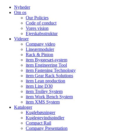
Nyheder
Om os
Our Policies
Code of conduct
Vores vision
Ejerskabsstruktur
Videoer
Company video
Lineærmoduler
Rack & Pinion
item Byggesæt-system
item Engineering Tool
item Fastening Technology
item Gear Rack Solutions
item Lean production
item Line D30
item Trolley System
item Work Bench System
item XMS System
Kataloger
Kuglebøsninger
Kuglegevindspindler
Compact Rail
Company Presentation