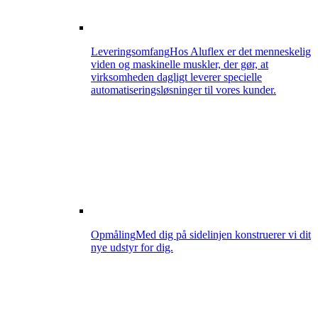
Leveringsomfang
Hos Aluflex er det menneskelig
viden og maskinelle muskler, der gør, at
virksomheden dagligt leverer specielle
automatiseringsløsninger til vores kunder.
Opmåling
Med dig på sidelinjen konstruerer vi dit
nye udstyr for dig.