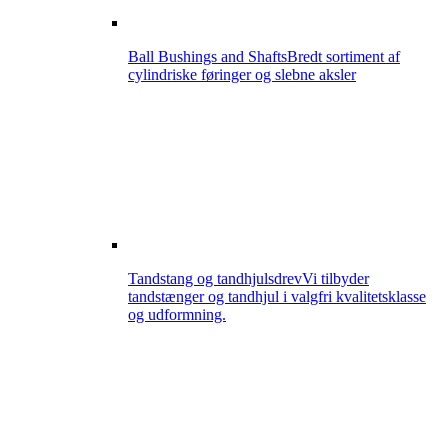
Ball Bushings and Shafts
Bredt sortiment af
cylindriske føringer og slebne aksler
Tandstang og tandhjulsdrev
Vi tilbyder
tandstænger og tandhjul i valgfri kvalitetsklasse
og udformning.