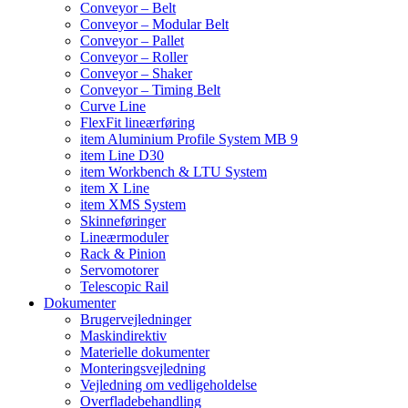
Conveyor – Belt
Conveyor – Modular Belt
Conveyor – Pallet
Conveyor – Roller
Conveyor – Shaker
Conveyor – Timing Belt
Curve Line
FlexFit lineærføring
item Aluminium Profile System MB 9
item Line D30
item Workbench & LTU System
item X Line
item XMS System
Skinneføringer
Lineærmoduler
Rack & Pinion
Servomotorer
Telescopic Rail
Dokumenter
Brugervejledninger
Maskindirektiv
Materielle dokumenter
Monteringsvejledning
Vejledning om vedligeholdelse
Overfladebehandling