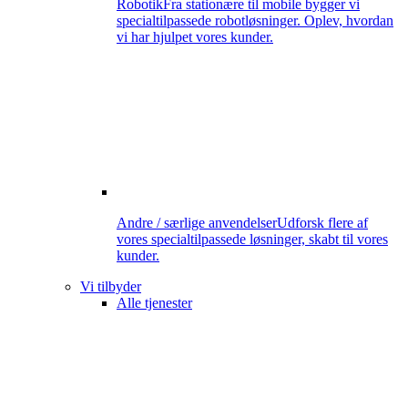
Robotik
Fra stationære til mobile bygger vi
specialtilpassede robotløsninger. Oplev, hvordan
vi har hjulpet vores kunder.
Andre / særlige anvendelser
Udforsk flere af
vores specialtilpassede løsninger, skabt til vores
kunder.
Vi tilbyder
Alle tjenester