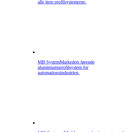
alle item profilsystemerne.
MB System
Markedets førende
aluminiumsprofilsystem for
automationsindustrien.