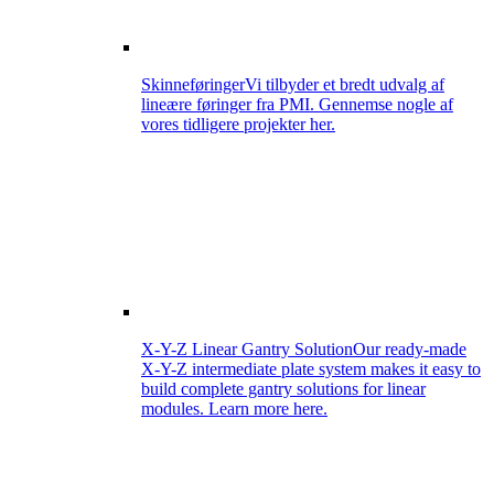
Skinneføringer
Vi tilbyder et bredt udvalg af
lineære føringer fra PMI. Gennemse nogle af
vores tidligere projekter her.
X-Y-Z Linear Gantry Solution
Our ready-made
X-Y-Z intermediate plate system makes it easy to
build complete gantry solutions for linear
modules. Learn more here.