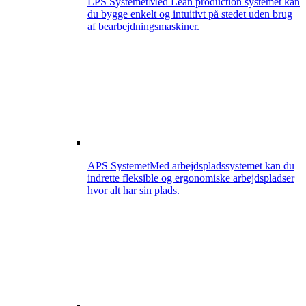
LPS Systemet
Med Lean production systemet kan
du bygge enkelt og intuitivt på stedet uden brug
af bearbejdningsmaskiner.
APS Systemet
Med arbejdspladssystemet kan du
indrette fleksible og ergonomiske arbejdspladser
hvor alt har sin plads.