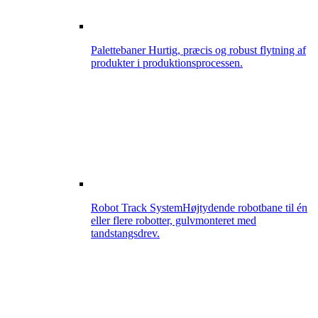
Palettebaner
Hurtig, præcis og robust flytning af
produkter i produktionsprocessen.
Robot Track System
Højtydende robotbane til én
eller flere robotter, gulvmonteret med
tandstangsdrev.